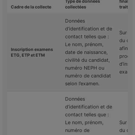
Type de données
finalité
Cadre de la collecte
collectées
traitem
Données
d’identification et de
Sur la
contact telles que :
du con
Le nom, prénom,
afin d
Inscription examens
date de naissance,
ETG, ETP et ETM
procéd
civilité du candidat,
d’inscr
numéro NEPH ou
exame
numéro de candidat
selon l’examen.
Données
d’identification et de
contact telles que :
Le nom, prénom,
Sur la
numéro de
du con