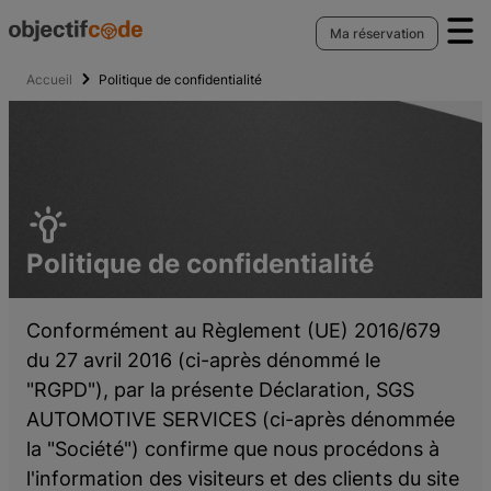
Q
amen du code de la route
our
Ma réservation
Espace Pro
uméro NEPH
our
amen du code moto
NU
Accueil
Politique de confidentialité
numéro NEPH
tour
men du code bateau
Se connecter
xamen du code bateau fluvial
amen du code de la route
ookie Preferences
Conditions Générales de Services
xamen du code bateau côtier
nt l'examen
der à l'Espace Pro
harte d’utilisation des cookies
Politique de confidentialité
uméro OEDIPP
ser l'examen
r un Espace Pro
entions légales
ès l'examen
cription
Politique de confidentialité
PH
amen du code moto
Conformément au Règlement (UE) 2016/679
nt l'examen
du 27 avril 2016 (ci-après dénommé le
ser l'examen
"RGPD"), par la présente Déclaration, SGS
ès l'examen
AUTOMOTIVE SERVICES (ci-après dénommée
cription
la "Société") confirme que nous procédons à
PH
l'information des visiteurs et des clients du site