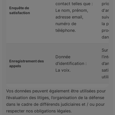
contact telles que :
priorit
Enquête de
Le nom, prénom,
d'amél
satisfaction
adresse email,
suivre 
numéro de
la per
téléphone.
produi
dans l
Sur la
Donnée
l’intér
Enregistrement des
d’identification :
d’améli
appels
La voix.
satisf
utilisa
Vos données peuvent également être utilisées pour
l’évaluation des litiges, l’organisation de la défense
dans le cadre de différends judiciaires et / ou pour
respecter nos obligations légales.