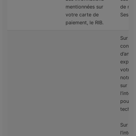
mentionnées sur
de rep
votre carte de
Sessio
paiement, le RIB.
Sur la
consen
d’anal
expéri
votre 
notre 
sur la
l’intér
pour l
techni
Sur la
l’intér