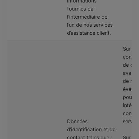
informations
fournies par
l’intermédiaire de
l’un de nos services
d’assistance client.
Sur la
consen
de co
avec v
de nos
événem
pourra
intéres
concer
Données
servic
d’identification et de
contact telles que :
Sur la