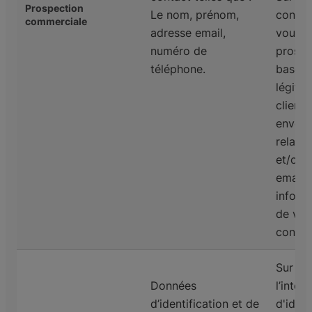
Prospection
Le nom, prénom,
consen
commerciale
adresse email,
vous ê
numéro de
prospe
téléphone.
base de
légitim
client 
envoye
relanc
et/ou 
emails
inform
de vot
contrô
Sur la
Données
l’intér
d’identification et de
d'ident