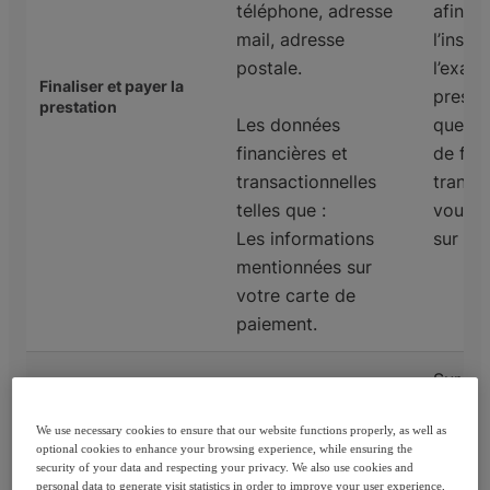
téléphone, adresse
afin de
mail, adresse
l’inscr
postale.
l’exam
Finaliser et payer la
prestat
prestation
Les données
que d’
financières et
de fina
transactionnelles
transa
telles que :
vous a
Les informations
sur le 
mentionnées sur
votre carte de
paiement.
Sur la
de l’ob
We use necessary cookies to ensure that our website functions properly, as well as
afin d
optional cookies to enhance your browsing experience, while ensuring the
l’oblig
security of your data and respecting your privacy. We also use cookies and
Données
personal data to generate visit statistics in order to improve your user experience,