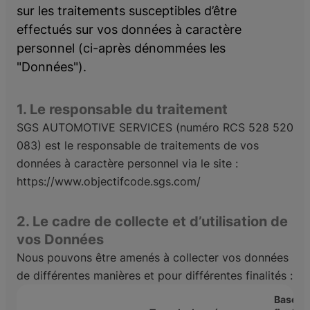
amen du code bateau
sur les traitements susceptibles d’être
nt l'examen
effectués sur vos données à caractère
ser l'examen
personnel (ci-après dénommées les
ès l'examen
"Données").
cription
DIPP
1. Le responsable du traitement
pte
SGS AUTOMOTIVE SERVICES (numéro RCS 528 520
ce Pro
083) est le responsable de traitements de vos
données à caractère personnel via le site :
https://www.objectifcode.sgs.com/
2. Le cadre de collecte et d’utilisation de
vos Données
Nous pouvons être amenés à collecter vos données
de différentes manières et pour différentes finalités :
Bases l