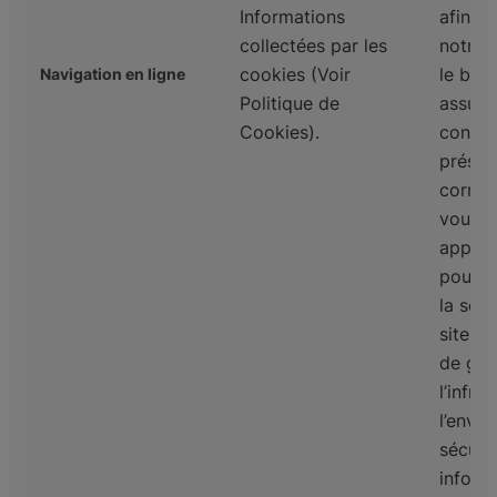
Informations
afin d’
collectées par les
notre 
cookies (Voir
le but
Navigation en ligne
Politique de
assure
Cookies).
conten
présen
correc
vous e
apparei
pour v
la sécu
site w
de gar
l’infra
l’envi
sécuri
inform