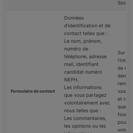
Sociét
Données
d’identification et de
contact telles que :
Le nom, prénom,
numéro de
Sur la
téléphone, adresse
l’intér
mail, identifiant
de rép
candidat numéro
deman
NEPH.
rensei
Les informations
vos c
Formulaire de contact
que vous partagez
et récl
volontairement avec
que po
nous telles que :
fourni
Les commentaires,
pour l
les opinions ou les
votre 